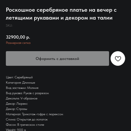
Роскошное серебряное платье на вечер с
летящими рукавами и декором на талии
SKU:
32900,00
р.
Размерная сетка
Оформить с доставкой
Цвет: Серебряный
Категория: Длинные
Вид застежки: Молния
Вид рукава: Рукав с разрезом
Декольте: V-образное
Декор: Люрекс
Декор: Стразы
Материал: Трикотаж-гофре с люрексом
Спина: Открытая до лопаток
Фасон: В греческом стиле
Weight: 900 g