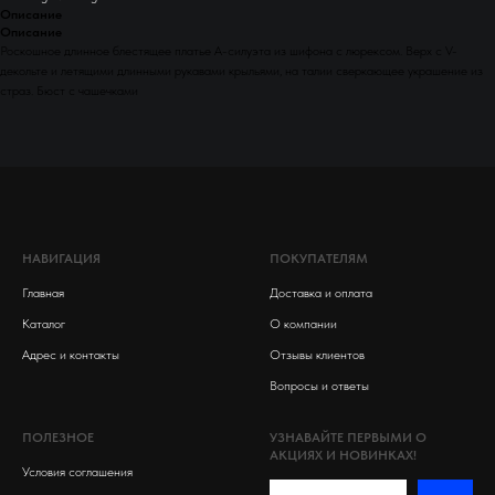
Описание
Описание
Роскошное длинное блестящее платье А-силуэта из шифона с люрексом. Верх с V-
декольте и летящими длинными рукавами крыльями, на талии сверкающее украшение из
страз. Бюст с чашечками
НАВИГАЦИЯ
ПОКУПАТЕЛЯМ
Главная
Доставка и оплата
Каталог
О компании
Адрес и контакты
Отзывы клиентов
Вопросы и ответы
ПОЛЕЗНОЕ
УЗНАВАЙТЕ ПЕРВЫМИ О
АКЦИЯХ И НОВИНКАХ!
Условия соглашения