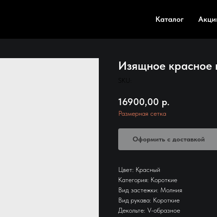
Каталог
Акци
Изящное красное 
SKU:
16900,00
р.
Размерная сетка
Оформить с доставкой
Цвет: Красный
Категория: Короткие
Вид застежки: Молния
Вид рукава: Короткие
Декольте: V-образное