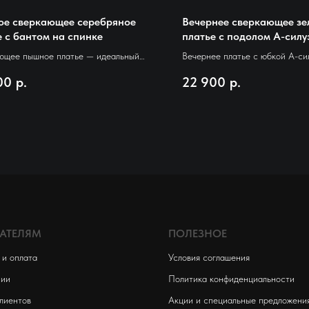
е сверкающее серебряное
Вечернее сверкающее зе
е с бантом на спинке
платье с подолом А-силу
ющее пышное платье — идеальный
Вечернее платье с юбкой А-сил
ля вечернего выхода! Приталенный
песок, шикарно играет и перел
00
р.
22 900
р.
асклёшенная юбка, открытые плечи и
с чашечками
я длина создают стильный и
вый образ. Главная изюминка платья -
 бант на спинке.
АТЕЛЯМ
ПОЛЕЗНОЕ
 и оплата
Условия соглашения
нии
Политика конфиденциальности
лиентов
Акции и специальные предложени