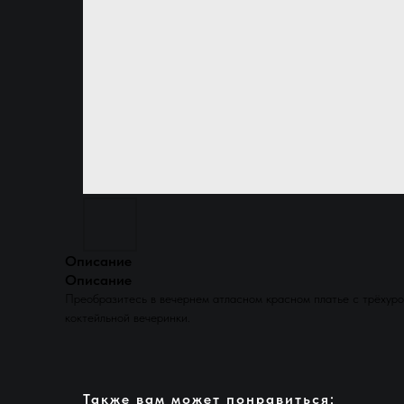
Описание
Описание
Преобразитесь в вечернем атласном красном платье с трёхуро
коктейльной вечеринки.
Также вам может понравиться: