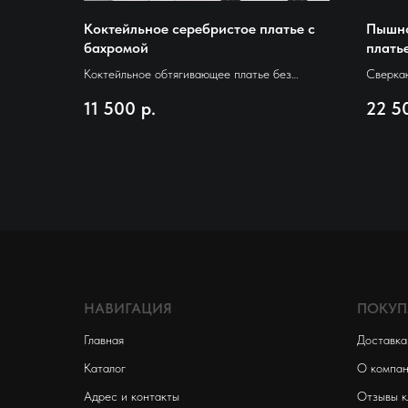
Коктейльное серебристое платье с
Пышно
бахромой
плать
Коктейльное обтягивающее платье без
Сверка
рукавов. С верхом из полупрозрачной
выбор д
11 500
р.
22 5
сеточки. Полностью украшено бахромой с
верх, р
сверкающей нитью
коротка
кокетли
большой
НАВИГАЦИЯ
ПОКУП
Главная
Доставка
Каталог
О компа
Адрес и контакты
Отзывы к