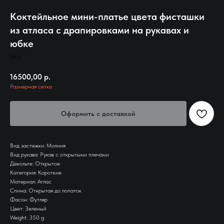
Коктейльное мини-платье цвета фисташки
из атласа с драпировками на рукавах и
юбке
SKU:
16500,00
р.
Размерная сетка
Оформить с доставкой
Вид застежки: Молния
Вид рукава: Рукав с открытыми плечами
Декольте: Открытое
Категория: Короткие
Материал: Атлас
Спина: Открытая до лопаток
Фасон: Футляр
Цвет: Зеленый
Weight: 350 g