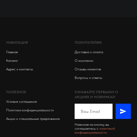
НАВИГАЦИЯ
ПОКУПАТЕЛЯМ
Главная
Доставка и оплата
Каталог
О компании
Адрес и контакты
Отзывы клиентов
Вопросы и ответы
ПОЛЕЗНОЕ
УЗНАВАЙТЕ ПЕРВЫМИ О
АКЦИЯХ И НОВИНКАХ!
Условия соглашения
Политика конфиденциальности
Акции и специальные предложения
Нажимая на кнопку, вы
соглашаетесь c
политикой
конфиденциальности
.