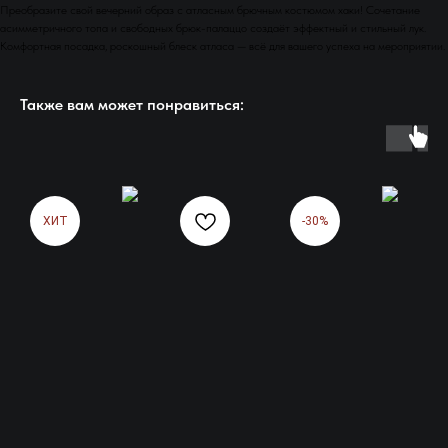
Преобразите свой вечерний образ с атласным брючным костюмом хаки! Сочетание
асимметричного топа и свободных брюк-палаццо создаёт эффектный и стильный лук.
Комфортная посадка, роскошный блеск атласа — всё для вашего успеха на мероприятии.
Также вам может понравиться:
ХИТ
-30%