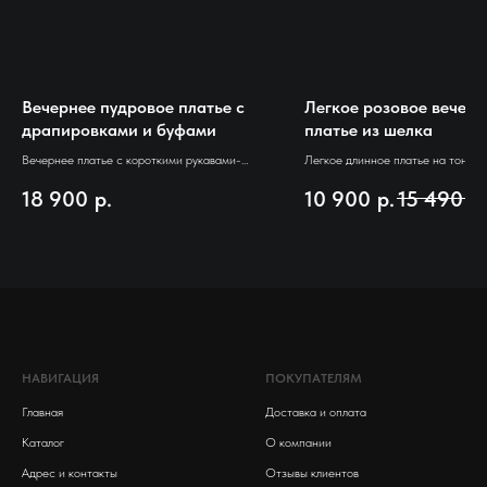
Вечернее пудровое платье с
Легкое розовое вечерн
драпировками и буфами
платье из шелка
Вечернее платье с короткими рукавами-
Легкое длинное платье на тонких
буфами. Передняя часть платья с
из дубайского шелка. От бедра и
18 900
р.
10 900
р.
15 490
р.
драпировками, что идеально подойдет тем,
соблазнительный разрез
кто не готов к чересчур обтягивающим
силуэтам. Верх с вшитым лифом для
максимального комфорта. В комплекте
съемный пояс с сверкающей пряжкой
НАВИГАЦИЯ
ПОКУПАТЕЛЯМ
Главная
Доставка и оплата
Каталог
О компании
Адрес и контакты
Отзывы клиентов