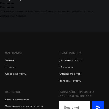
Описание
Описание
Утонченное платье миди из бандажной ткани с эффектным разрезом по ноге,
украшенным перьями
НАВИГАЦИЯ
ПОКУПАТЕЛЯМ
Главная
Доставка и оплата
Каталог
О компании
Адрес и контакты
Отзывы клиентов
Вопросы и ответы
ПОЛЕЗНОЕ
УЗНАВАЙТЕ ПЕРВЫМИ О
АКЦИЯХ И НОВИНКАХ!
Условия соглашения
Политика конфиденциальности