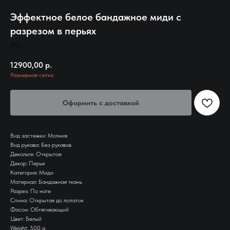
Эффектное белое бандажное миди с
разрезом в перьях
SKU:
12900,00
р.
Размерная сетка
Оформить с доставкой
Вид застежки: Молния
Вид рукава: Без рукавов
Декольте: Открытое
Декор: Перья
Категория: Миди
Материал: Бандажная ткань
Разрез: По ноге
Спина: Открытая до лопаток
Фасон: Обтягивающий
Цвет: Белый
Weight: 500 g