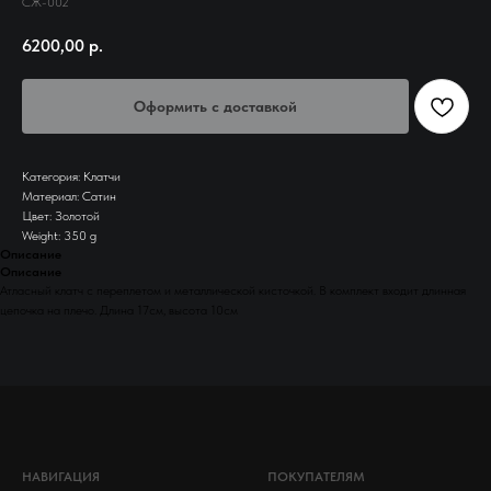
СЖ-002
6200,00
р.
Оформить с доставкой
Категория: Клатчи
Материал: Сатин
Цвет: Золотой
Weight: 350 g
Описание
Описание
Атласный клатч с переплетом и металлической кисточкой. В комплект входит длинная
цепочка на плечо. Длина 17см, высота 10см
НАВИГАЦИЯ
ПОКУПАТЕЛЯМ