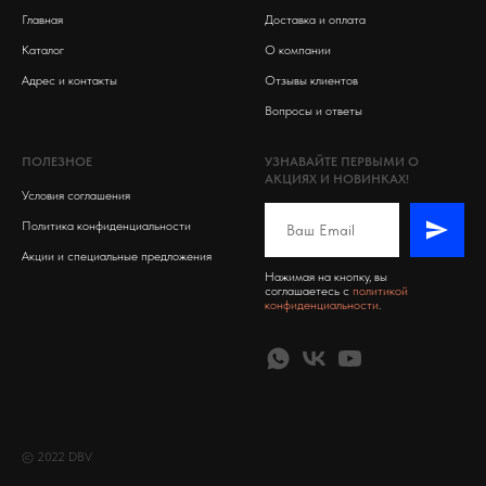
Главная
Доставка и оплата
Каталог
О компании
Адрес и контакты
Отзывы клиентов
Вопросы и ответы
ПОЛЕЗНОЕ
УЗНАВАЙТЕ ПЕРВЫМИ О
АКЦИЯХ И НОВИНКАХ!
Условия соглашения
Политика конфиденциальности
Акции и специальные предложения
Нажимая на кнопку, вы
соглашаетесь c
политикой
конфиденциальности
.
© 2022 DBV