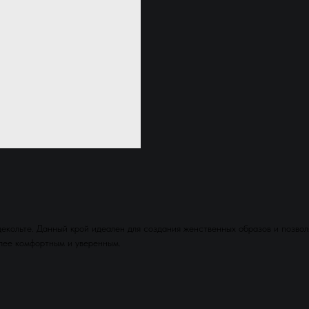
екольте. Данный крой идеален для создания женственных образов и позвол
лее комфортным и уверенным.