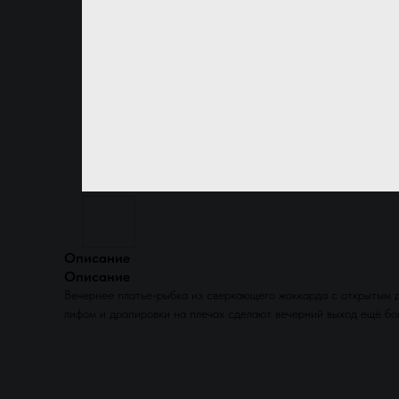
Описание
Описание
Вечернее платье-рыбка из сверкающего жаккарда с открытым д
лифом и драпировки на плечах сделают вечерний выход ещё бо