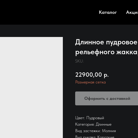
Каталог
Акци
Длинное пудровое
рельефного жакк
SKU:
22900,00
р.
Размерная сетка
Оформить с доставкой
Цвет: Пудровый
Категория: Длинные
Вид застежки: Молния
Вид рукава: Короткие