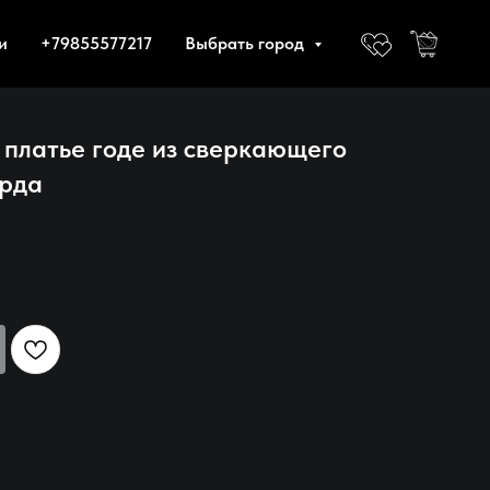
и
+79855577217
Выбрать город
 платье годе из сверкающего
арда