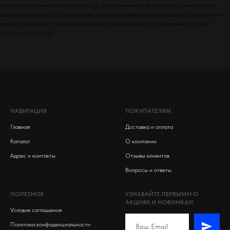
Короткое вечернее платье из атласа с драпировками по всей длине. Линия декольте
выполнена наискось, с асимметрией, что сейчас невероятно актуально. Открытые руки и
плечи, в сочетании с переливами атласной ткани сделают вас загадочной гостьей
праздничного вечера
НАВИГАЦИЯ
ПОКУПАТЕЛЯМ
Главная
Доставка и оплата
Каталог
О компании
Адрес и контакты
Отзывы клиентов
Вопросы и ответы
ПОЛЕЗНОЕ
УЗНАВАЙТЕ ПЕРВЫМИ О
АКЦИЯХ И НОВИНКАХ!
Условия соглашения
Политика конфиденциальности