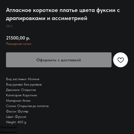
Атласное короткое платье цвета фуксии с
драпировками и ассиметрией
SKU:
21500,00
р.
Размерная сетка
Оформить с доставкой
Вид застежки: Молния
Вид рукава: Без рукавов
Декольте: Открытое
Категория: Короткие
Материал: Атлас
Спина: Открытая до лопаток
Фасон: Футляр
Цвет: Фуксия
Weight: 400 g
Описание
Описание